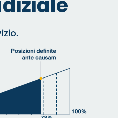
diziale
izio.