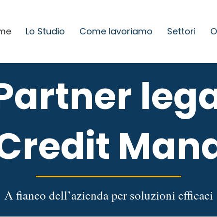
me
Lo Studio
Come lavoriamo
Settori
O
 Partner leg
 Credit Man
A fianco dell’azienda per soluzioni efficaci