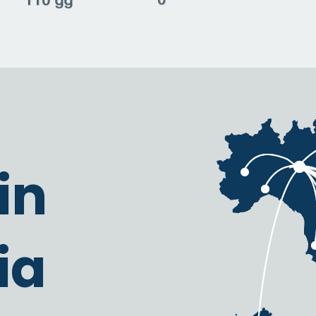
in
ia