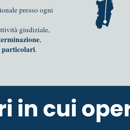
zionale presso ogni
ttività giudiziale,
terminazione
,
 particolari
.
ri in cui op