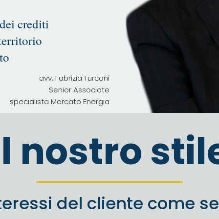
dei crediti
territorio
to
avv. Fabrizia Turconi
Senior Associate
specialista Mercato Energia
Il nostro stil
teressi del cliente come se 