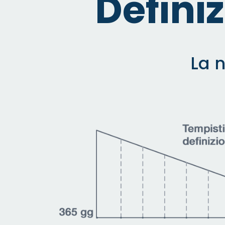
Defini
La n