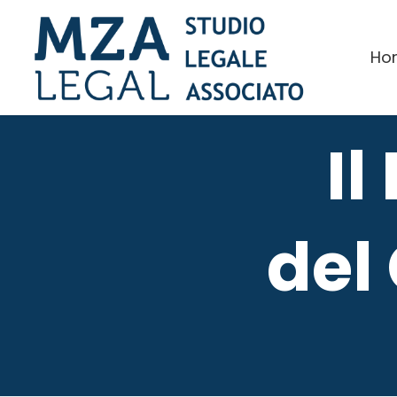
Ho
Il
del